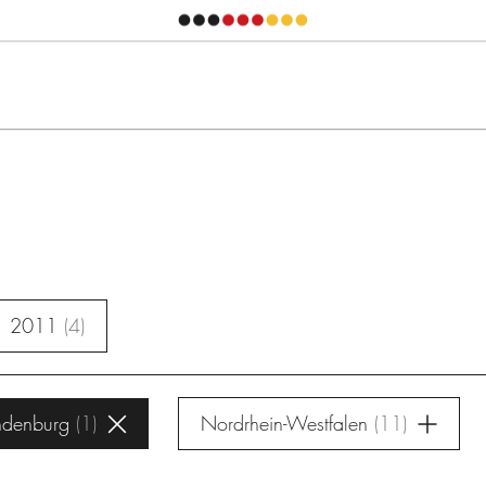
2011
4
ndenburg
1
Nordrhein-Westfalen
11