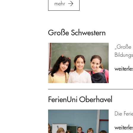
mehr
Große Schwestern
„Große S
Bildung
weiterle
FerienUni Oberhavel
Die Feri
weiterle