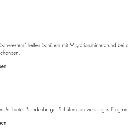
chwestern“ helfen Schülern mit Migrationshintergrund bei d
schancen.
sen
enUni bietet Brandenburger Schülern ein vielseitiges Progr
sen