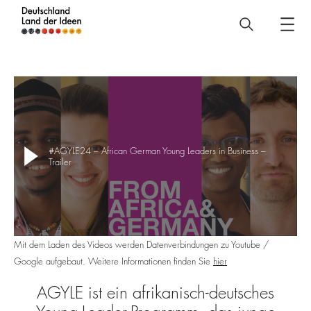
Deutschland
–
Land
der
Ideen
AGYLE
#AGYLE24 – African German Young Leaders in Business –
Trailer
Mit dem Laden des Videos werden Datenverbindungen zu Youtube /
Google aufgebaut. Weitere Informationen finden Sie
hier
AGYLE ist ein afrikanisch-deutsches