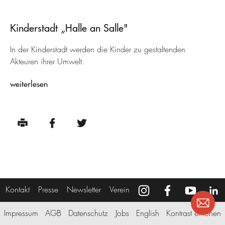
Kinderstadt „Halle an Salle"
In der Kinderstadt werden die Kinder zu gestaltenden
Akteuren ihrer Umwelt.
weiterlesen
Kontakt
Presse
Newsletter
Verein
Impressum
AGB
Datenschutz
Jobs
English
Kontrast erhöhen