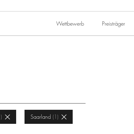
Wettbewerb
Preisträger
1
Saarland
1