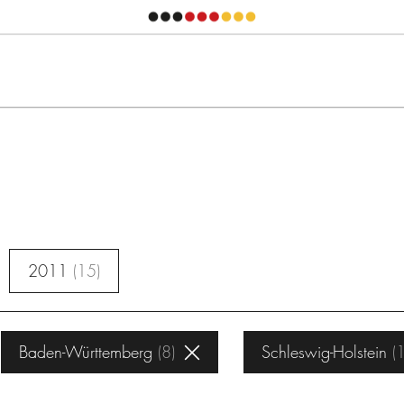
2011
15
Baden-Württemberg
8
Schleswig-Holstein