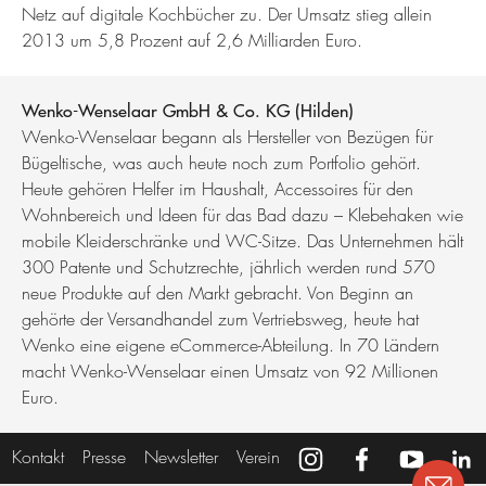
Netz auf digitale Kochbücher zu. Der Umsatz stieg allein
2013 um 5,8 Prozent auf 2,6 Milliarden Euro.
Wenko-Wenselaar GmbH & Co. KG (Hilden)
Wenko-Wenselaar begann als Hersteller von Bezügen für
Bügeltische, was auch heute noch zum Portfolio gehört.
Heute gehören Helfer im Haushalt, Accessoires für den
Wohnbereich und Ideen für das Bad dazu – Klebehaken wie
mobile Kleiderschränke und WC-Sitze. Das Unternehmen hält
300 Patente und Schutzrechte, jährlich werden rund 570
neue Produkte auf den Markt gebracht. Von Beginn an
gehörte der Versandhandel zum Vertriebsweg, heute hat
Wenko eine eigene eCommerce-Abteilung. In 70 Ländern
macht Wenko-Wenselaar einen Umsatz von 92 Millionen
Euro.
Kontakt
Presse
Newsletter
Verein