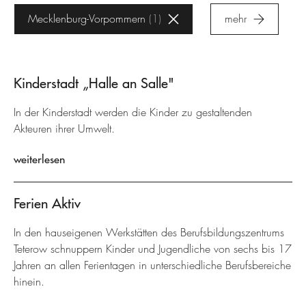
Mecklenburg-Vorpommern
1
mehr
Kinderstadt „Halle an Salle"
In der Kinderstadt werden die Kinder zu gestaltenden
Akteuren ihrer Umwelt.
weiterlesen
Ferien Aktiv
In den hauseigenen Werkstätten des Berufsbildungszentrums
Teterow schnuppern Kinder und Jugendliche von sechs bis 17
Jahren an allen Ferientagen in unterschiedliche Berufsbereiche
hinein.