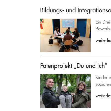
Bildungs- und Integrations
Ein Drei
Bewerbun
weiterle
Patenprojekt „Du und Ich"
Kinder e
sozialen
weiterle