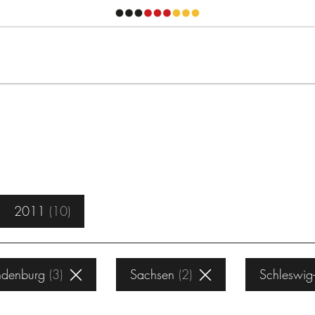
2011
10
ndenburg
3
Sachsen
2
Schleswig-