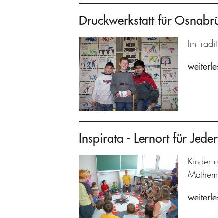
Druckwerkstatt für Osnabr
Im tradi
weiterle
Inspirata - Lernort für Jed
Kinder 
Mathema
weiterle