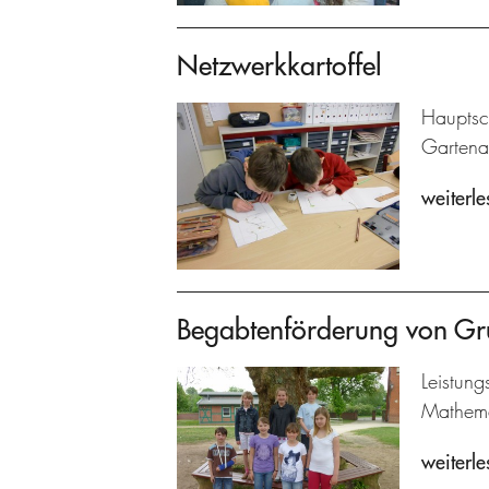
Netzwerkkartoffel
Hauptsc
Gartenar
weiterle
Begabtenförderung von Gr
Leistun
Mathema
weiterle