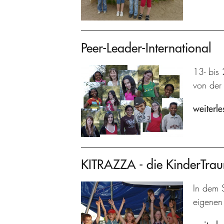
Peer-Leader-International
13- bis 
von der 
weiterle
KITRAZZA - die KinderTra
In dem S
eigenen 