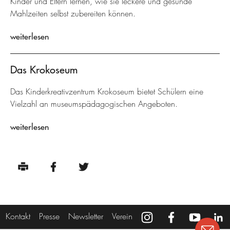
Kinder und Eltern lernen, wie sie leckere und gesunde
Mahlzeiten selbst zubereiten können.
weiterlesen
Das Krokoseum
Das Kinderkreativzentrum Krokoseum bietet Schülern eine
Vielzahl an museumspädagogischen Angeboten.
weiterlesen
Kontakt
Presse
Newsletter
Verein