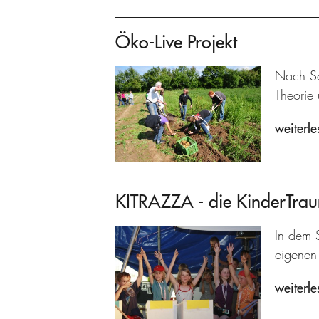
Öko-Live Projekt
Nach Sc
Theorie 
weiterle
KITRAZZA - die KinderTra
In dem S
eigenen 
weiterle