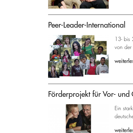
Peer-Leader-International
13- bis 
von der 
weiterle
Förderprojekt für Vor- und
Ein star
deutsch
weiterle