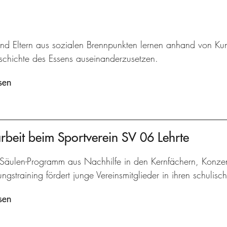
und Eltern aus sozialen Brennpunkten lernen anhand von Kun
eschichte des Essens auseinanderzusetzen.
sen
arbeit beim Sportverein SV 06 Lehrte
-Säulen-Programm aus Nachhilfe in den Kernfächern, Konzen
gstraining fördert junge Vereinsmitglieder in ihren schulisc
sen