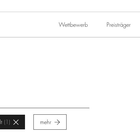
Wettbewerb
Preisträger
t
1
mehr