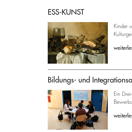
ESS-KUNST
Kinder 
Kulturg
weiterle
Bildungs- und Integrations
Ein Drei
Bewerbun
weiterle