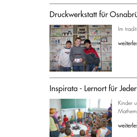
Druckwerkstatt für Osnabr
Im tradi
weiterle
Inspirata - Lernort für Jed
Kinder 
Mathema
weiterle