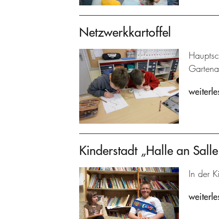
Netzwerkkartoffel
Hauptsc
Gartenar
weiterle
Kinderstadt „Halle an Salle
In der K
weiterle