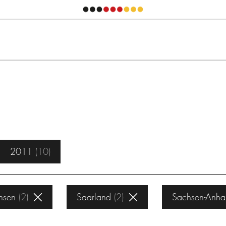
2011
10
hsen
2
Saarland
2
Sachsen-Anhal