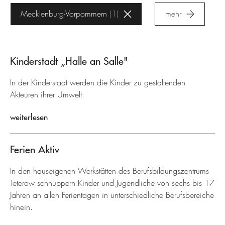
Mecklenburg-Vorpommern
1
mehr
Kinderstadt „Halle an Salle"
In der Kinderstadt werden die Kinder zu gestaltenden
Akteuren ihrer Umwelt.
weiterlesen
Ferien Aktiv
In den hauseigenen Werkstätten des Berufsbildungszentrums
Teterow schnuppern Kinder und Jugendliche von sechs bis 17
Jahren an allen Ferientagen in unterschiedliche Berufsbereiche
hinein.