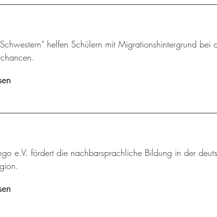
chwestern“ helfen Schülern mit Migrationshintergrund bei d
schancen.
sen
ingo e.V. fördert die nachbarsprachliche Bildung in der deut
gion.
sen