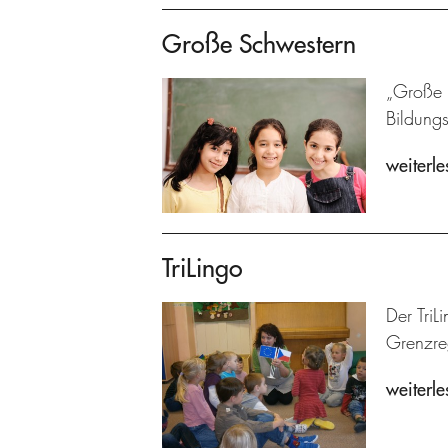
Große Schwestern
„Große S
Bildung
weiterle
TriLingo
Der TriL
Grenzre
weiterle