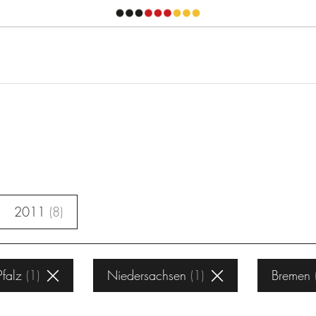
2011
8
Pfalz
1
Niedersachsen
1
Bremen