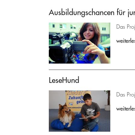
Ausbildungschancen für ju
Das Proj
weiterle
LeseHund
Das Proj
weiterle