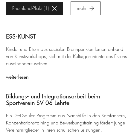
Rheinland-Pfalz
1
mehr
ESS-KUNST
Kinder und Eltern aus sozialen Brennpunkten lernen anhand
von Kunstworkshops, sich mit der Kulturgeschichte des Essens
auseinanderzusetzen.
weiterlesen
Bildungs- und Integrationsarbeit beim
Sportverein SV 06 Lehrte
Ein Drei-Säulen-Programm aus Nachhilfe in den Kernfächern,
Konzentrationstraining und Bewerbungstraining fördert junge
Vereinsmitglieder in ihren schulischen Leistungen.