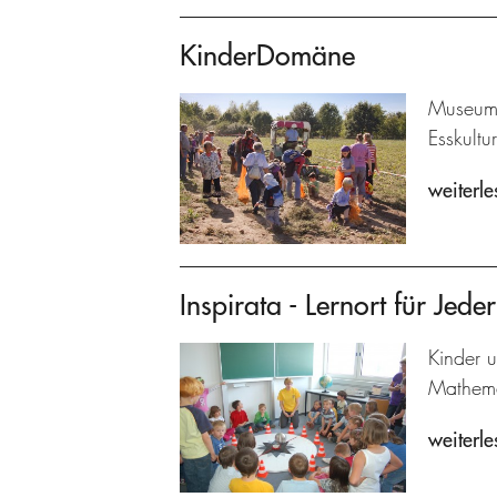
KinderDomäne
Museums
Esskultu
weiterle
Inspirata - Lernort für Jed
Kinder 
Mathema
weiterle