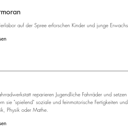
ormoran
lerlabor auf der Spree erforschen Kinder und junge Erwach
sen
ahrradwerkstatt reparieren Jugendliche Fahrräder und setze
rn sie "spielend" soziale und feinmotorische Fertigkeiten un
k, Physik oder Mathe.
sen