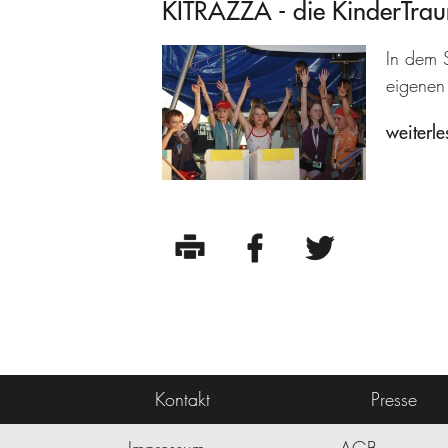
KITRAZZA - die KinderTra
In dem S
eigenen 
weiterle
Kontakt
Presse