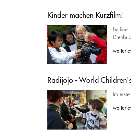
Kinder machen Kurzfilm!
Berliner
Drehbuch
weiterle
Radijojo - World Children
Im erste
weiterle