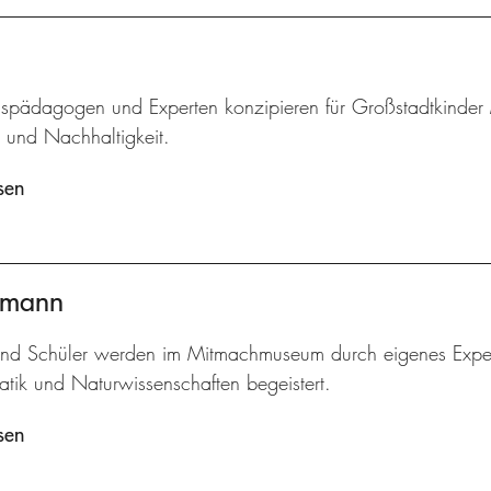
pädagogen und Experten konzipieren für Großstadtkinder
r und Nachhaltigkeit.
sen
ermann
und Schüler werden im Mitmachmuseum durch eigenes Experi
tik und Naturwissenschaften begeistert.
sen