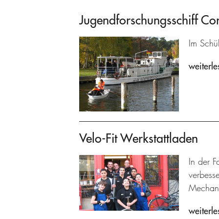
Jugendforschungsschiff C
Im Schü
weiterle
Velo-Fit Werkstattladen
In der F
verbesse
Mechani
weiterle