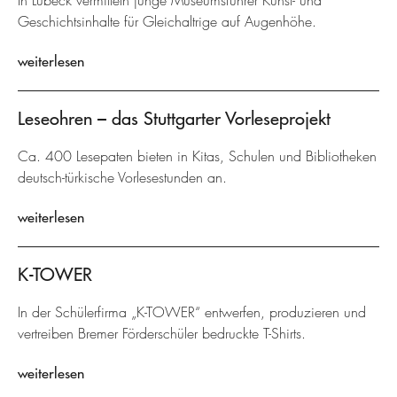
In Lübeck vermitteln junge Museumsführer Kunst- und
Geschichtsinhalte für Gleichaltrige auf Augenhöhe.
weiterlesen
Leseohren – das Stuttgarter Vorleseprojekt
Ca. 400 Lesepaten bieten in Kitas, Schulen und Bibliotheken
deutsch-türkische Vorlesestunden an.
weiterlesen
K-TOWER
In der Schülerfirma „K-TOWER“ entwerfen, produzieren und
vertreiben Bremer Förderschüler bedruckte T-Shirts.
weiterlesen