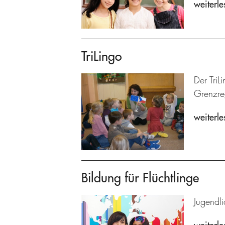
weiterle
TriLingo
Der TriL
Grenzre
weiterle
Bildung für Flüchtlinge
Jugendl