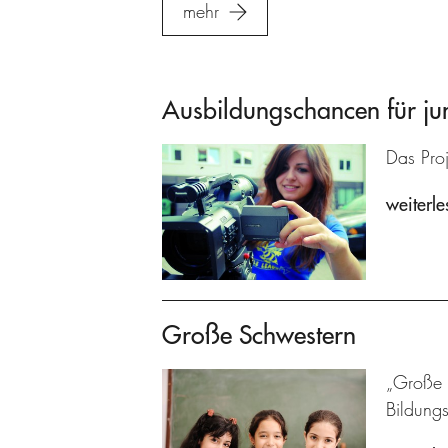
mehr
Ausbildungschancen für ju
Das Proj
weiterle
Große Schwestern
„Große S
Bildung