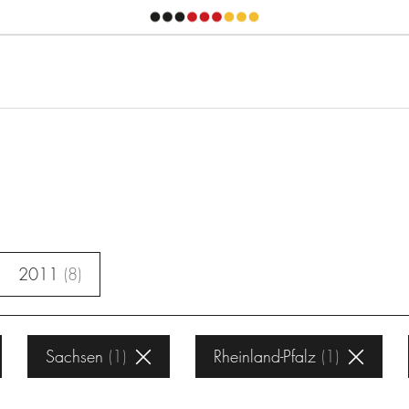
2011
8
Sachsen
1
Rheinland-Pfalz
1