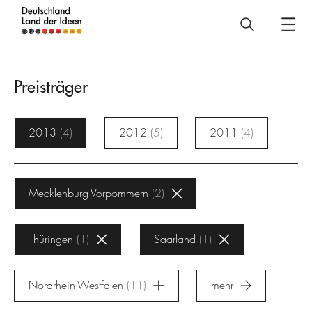
Deutschland
–
Land
Preisträger
der
Ideen
2013
4
2012
5
2011
4
Preisträger
Mecklenburg-Vorpommern
2
Thüringen
1
Saarland
1
Nordrhein-Westfalen
11
mehr