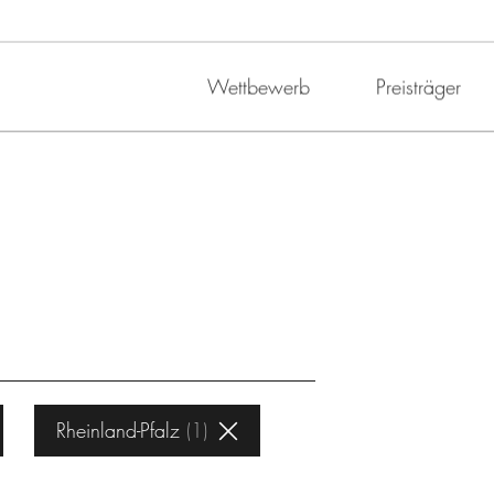
Wettbewerb
Preisträger
Rheinland-Pfalz
1