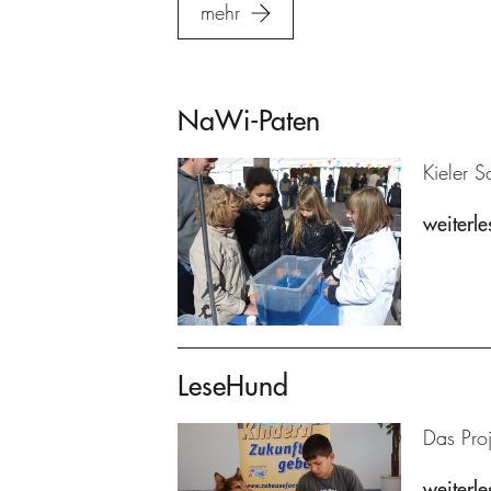
mehr
NaWi-Paten
Kieler S
weiterle
LeseHund
Das Proj
weiterle