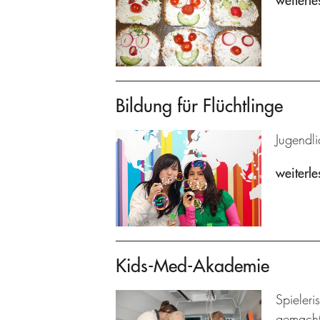
weiterle
Bildung für Flüchtlinge
Jugendl
weiterle
Kids-Med-Akademie
Spieleri
gemacht