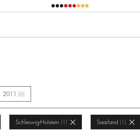
2011
6
Schleswig-Holstein
1
Saarland
1