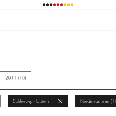
2011
10
Schleswig-Holstein
1
Niedersachsen
1