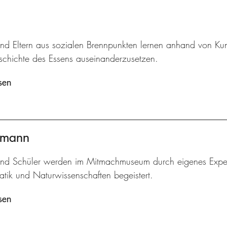
und Eltern aus sozialen Brennpunkten lernen anhand von Kun
eschichte des Essens auseinanderzusetzen.
sen
ermann
und Schüler werden im Mitmachmuseum durch eigenes Experi
tik und Naturwissenschaften begeistert.
sen