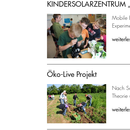
KINDERSOLARZENTRUM „Pr
Mobile 
Experime
weiterle
Öko-Live Projekt
Nach Sc
Theorie 
weiterle