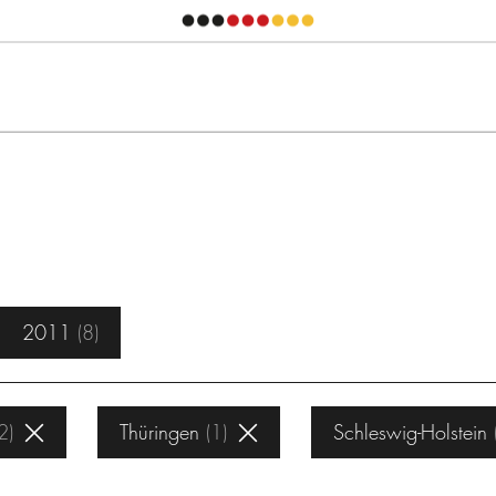
2011
8
2
Thüringen
1
Schleswig-Holstein