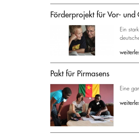
Förderprojekt für Vor- und
Ein star
deutsch
weiterle
Pakt für Pirmasens
Eine gan
weiterle