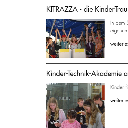
KITRAZZA - die KinderTra
In dem S
eigenen 
weiterle
Kinder-Technik-Akademie 
Kinder f
weiterle