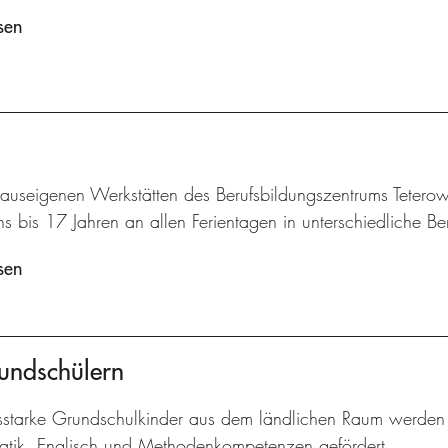
sen
hauseigenen Werkstätten des Berufsbildungszentrums Tetero
s bis 17 Jahren an allen Ferientagen in unterschiedliche Be
sen
undschülern
gsstarke Grundschulkinder aus dem ländlichen Raum werden 
tik, Englisch und Methodenkompetenzen gefördert.