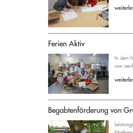
weiterle
Ferien Aktiv
In den 
von sech
weiterle
Begabtenförderung von Gr
Leistun
Mathema