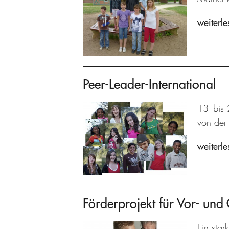
weiterle
Peer-Leader-International
13- bis 
von der 
weiterle
Förderprojekt für Vor- und
Ein star