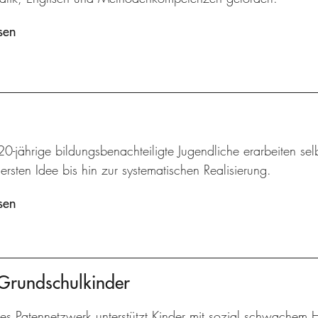
sen
20-jährige bildungsbenachteiligte Jugendliche erarbeiten sel
ersten Idee bis hin zur systematischen Realisierung.
sen
 Grundschulkinder
kes Patennetzwerk unterstützt Kinder mit sozial schwachem 