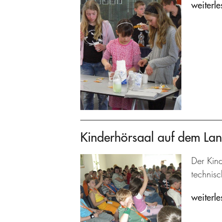
weiterle
Kinderhörsaal auf dem La
Der Kind
technisc
weiterle