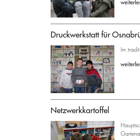
weiterle
Druckwerkstatt für Osnabr
Im tradi
weiterle
Netzwerkkartoffel
Hauptsc
Gartenar