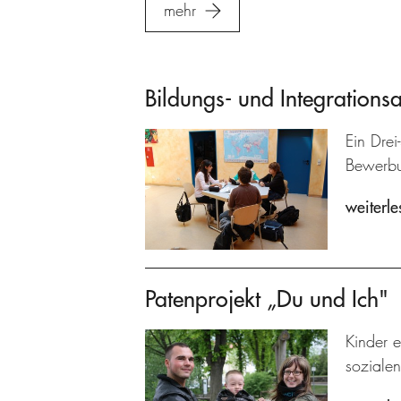
mehr
Bildungs- und Integrations
Ein Drei
Bewerbun
weiterle
Patenprojekt „Du und Ich"
Kinder e
sozialen