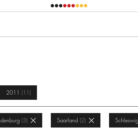
2011
11
ndenburg
3
Saarland
2
Schleswig