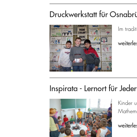
Druckwerkstatt für Osnabr
Im tradi
weiterle
Inspirata - Lernort für Jed
Kinder 
Mathema
weiterle