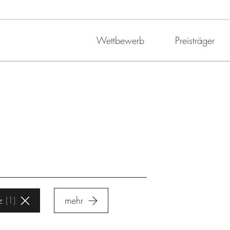
Wettbewerb
Preisträger
z
1
mehr