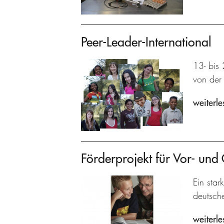
Peer-Leader-International
13- bis 
von der 
weiterle
Förderprojekt für Vor- und
Ein star
deutsch
weiterle