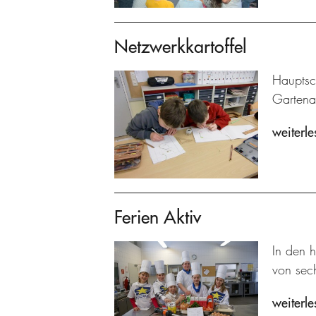
Netzwerkkartoffel
Hauptsc
Gartenar
weiterle
Ferien Aktiv
In den 
von sech
weiterle