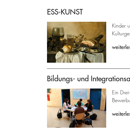
ESS-KUNST
Kinder 
Kulturg
weiterle
Bildungs- und Integrations
Ein Drei
Bewerbun
weiterle