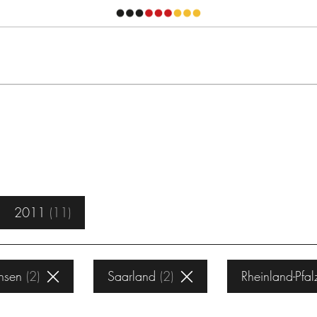
2011
11
hsen
2
Saarland
2
Rheinland-Pfal