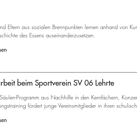
und Eltern aus sozialen Brennpunkten lernen anhand von Kun
eschichte des Essens auseinanderzusetzen.
sen
arbeit beim Sportverein SV 06 Lehrte
-Säulen-Programm aus Nachhilfe in den Kernfächern, Konzen
gstraining fördert junge Vereinsmitglieder in ihren schulisc
sen