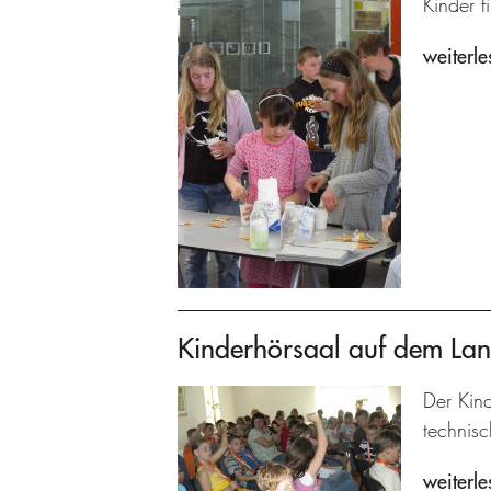
Kinder f
weiterle
Kinderhörsaal auf dem La
Der Kind
technisc
weiterle