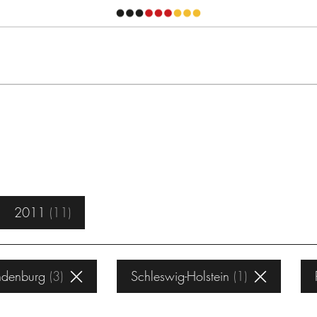
2011
11
ndenburg
3
Schleswig-Holstein
1