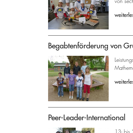
von sech
weiterle
Begabtenförderung von Gr
Leistun
Mathema
weiterle
Peer-Leader-International
13- bis 