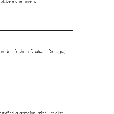
rufsbereiche hinein.
in den Fächern Deutsch, Biologie,
bstständig gemeinnützige Projekte,