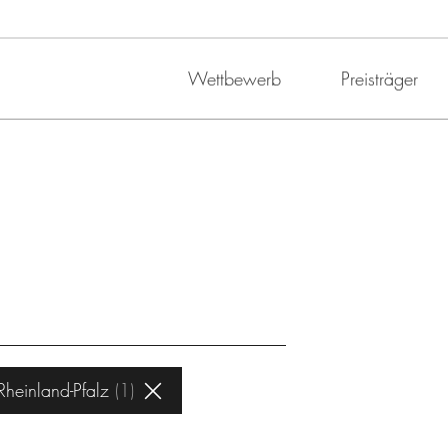
Wettbewerb
Preisträger
Rheinland-Pfalz
1