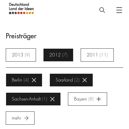
Deutschland
–
Land
Preisträger
der
Ideen
2013
9
2012
7
2011
11
Preisträger
Berlin
4
Saarland
2
Sachsen-Anhalt
1
Bayern
8
mehr