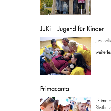
JuKi – Jugend für Kinder
Jugendl
weiterle
Primacanta
„Primaca
Rhythmu