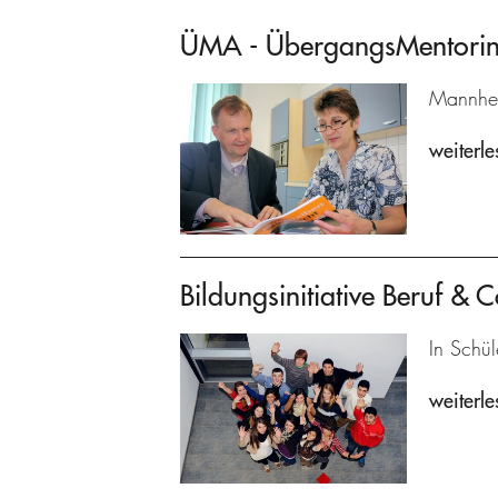
ÜMA - ÜbergangsMentoring
Mannhei
weiterle
Bildungsinitiative Beruf & C
In Schül
weiterle