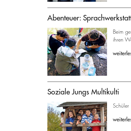
Abenteuer: Sprachwerkstat
Beim ge
ihren W
weiterle
Soziale Jungs Multikulti
Schüler 
weiterle