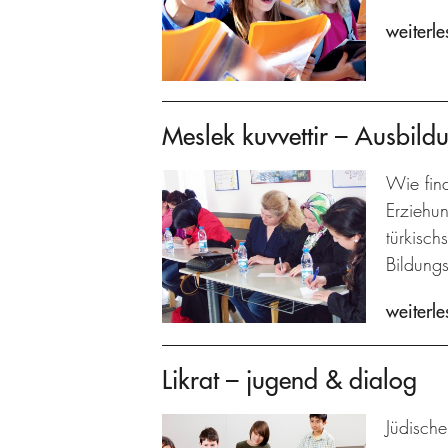
weiterle
Meslek kuvvettir – Ausbildu
Wie fin
Erziehu
türkisch
Bildungs
weiterle
Likrat – jugend & dialog
Jüdische