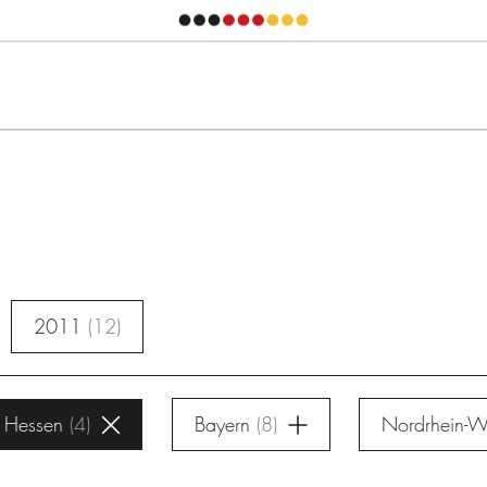
2011
12
Hessen
4
Bayern
8
Nordrhein-W