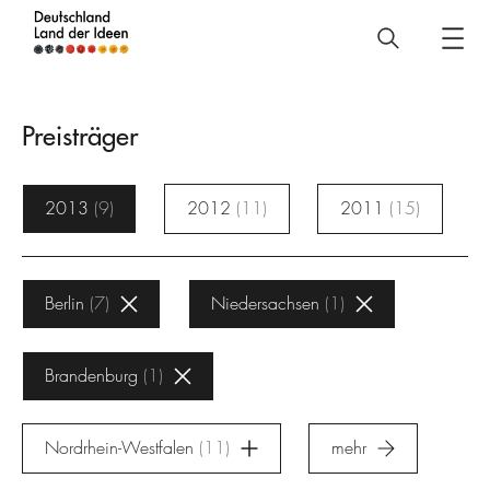
Deutschland
–
Land
Preisträger
der
Ideen
2013
9
2012
11
2011
15
Preisträger
Berlin
7
Niedersachsen
1
Brandenburg
1
Nordrhein-Westfalen
11
mehr