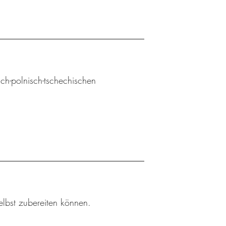
sch-polnisch-tschechischen
elbst zubereiten können.