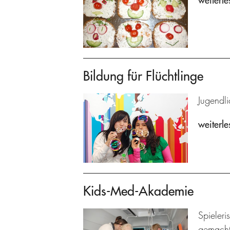
weiterle
Bildung für Flüchtlinge
Jugendl
weiterle
Kids-Med-Akademie
Spieleri
gemacht