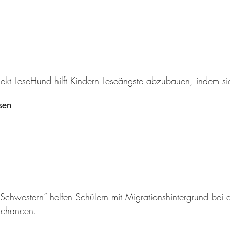
ekt LeseHund hilft Kindern Leseängste abzubauen, indem sie
sen
chwestern“ helfen Schülern mit Migrationshintergrund bei d
schancen.