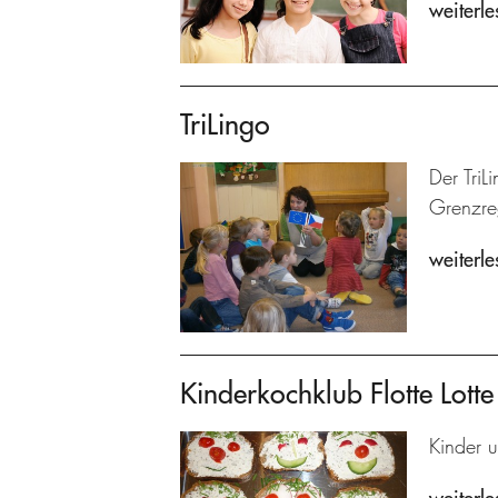
weiterle
TriLingo
Der TriL
Grenzre
weiterle
Kinderkochklub Flotte Lotte
Kinder u