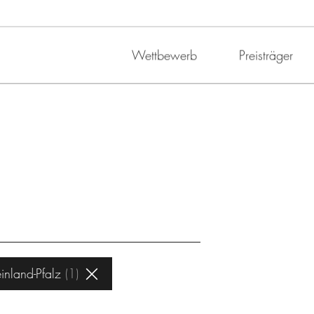
Wettbewerb
Preisträger
inland-Pfalz
1