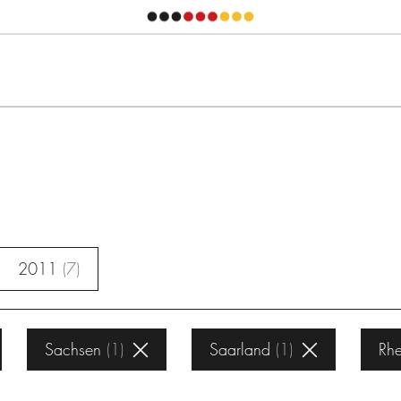
2011
7
Sachsen
1
Saarland
1
Rhe