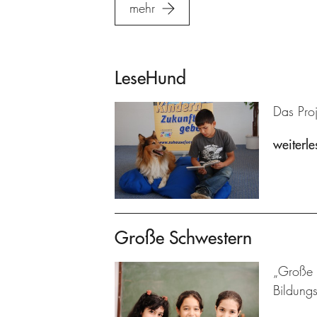
mehr
LeseHund
Das Proj
weiterle
Große Schwestern
„Große S
Bildung