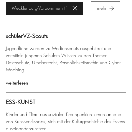
Mecklenburg-Vorpommern
1
mehr
schülerVZ-Scouts
Jugendliche werden zu Medienscouts ausgebildet und
vermitteln jüngeren Schülern Wissen zu den Themen
Datenschutz, Urheberrecht, Persönlichkeitsrechte und Cyber-
Mobbing.
weiterlesen
ESS-KUNST
Kinder und Eltern aus sozialen Brennpunkten lernen anhand
von Kunstworkshops, sich mit der Kulturgeschichte des Essens
auseinanderzusetzen.