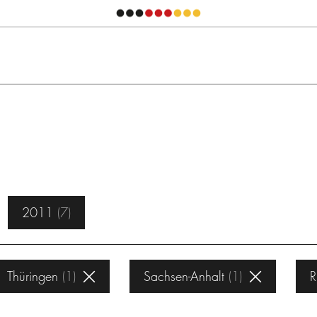
2011
7
Thüringen
1
Sachsen-Anhalt
1
R