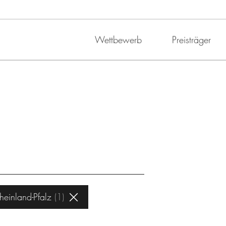
Wettbewerb
Preisträger
heinland-Pfalz
1