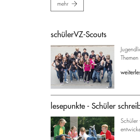
mehr
schülerVZ-Scouts
Jugendl
Themen 
weiterle
lesepunkte - Schüler schrei
Schüler 
entwicke