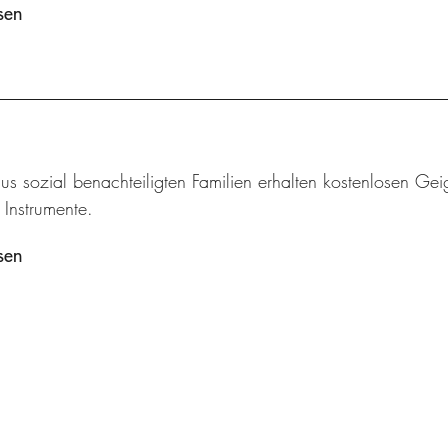
sen
us sozial benachteiligten Familien erhalten kostenlosen Geig
e Instrumente.
sen