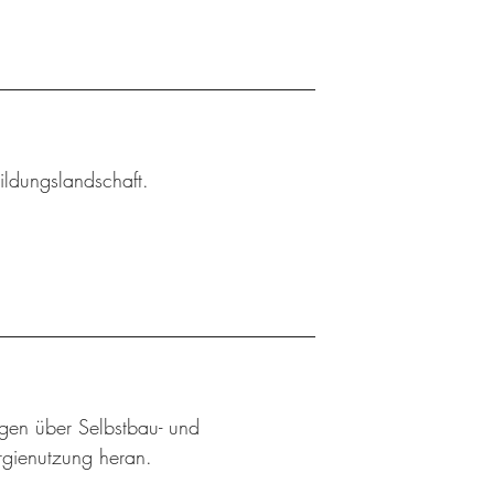
ildungslandschaft.
ngen über Selbstbau- und
rgienutzung heran.