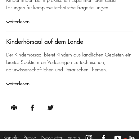
Kinder finden beim praktischen Experimentieren selbst
Lösungen für komplexe technische Fragestellungen.
weiterlesen
Kinderhörsaal auf dem Lande
Der Kinderhörsaal bietet Kindern aus ländlichen Gebieten ein
breites Spektrum an Vorlesungen zu technischen,
naturwissenschaftlichen und literarischen Themen.
weiterlesen
Kontakt
Presse
Newsletter
Verein