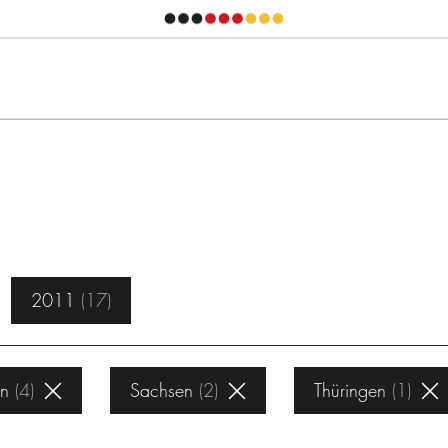
2011
17
en
4
Sachsen
2
Thüringen
1