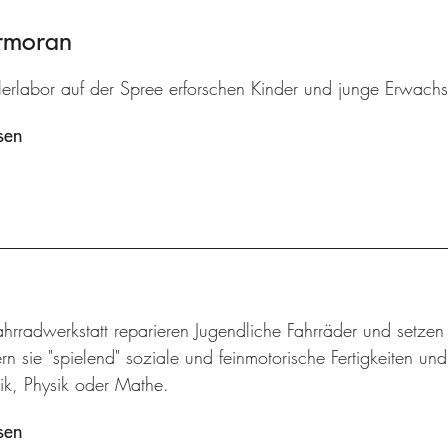
ormoran
lerlabor auf der Spree erforschen Kinder und junge Erwach
sen
ahrradwerkstatt reparieren Jugendliche Fahrräder und setze
rn sie "spielend" soziale und feinmotorische Fertigkeiten un
k, Physik oder Mathe.
sen