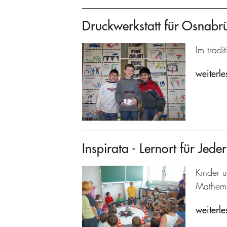
Druckwerkstatt für Osnabr
Im tradi
weiterle
Inspirata - Lernort für Jed
Kinder 
Mathema
weiterle