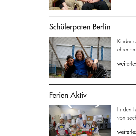
Schülerpaten Berlin
Kinder 
ehrenamt
weiterle
Ferien Aktiv
In den 
von sech
weiterle