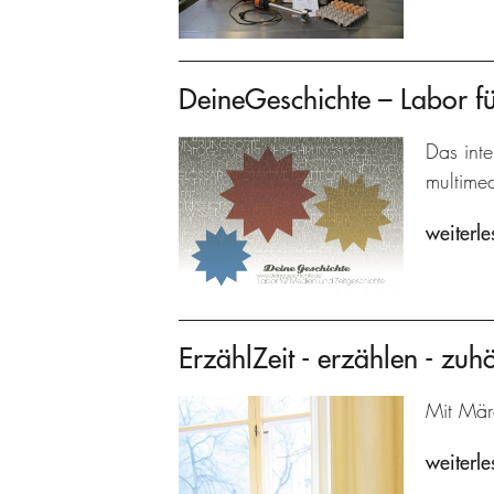
DeineGeschichte – Labor fü
Das inte
multime
weiterle
ErzählZeit - erzählen - zuh
Mit Mär
weiterle