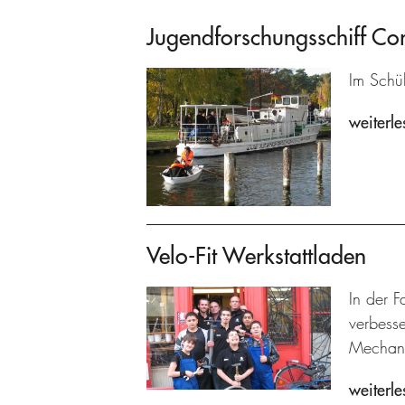
Jugendforschungsschiff C
Im Schü
weiterle
Velo-Fit Werkstattladen
In der F
verbesse
Mechani
weiterle