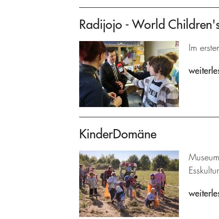
Radijojo - World Children
Im erste
weiterle
KinderDomäne
Museums
Esskultu
weiterle