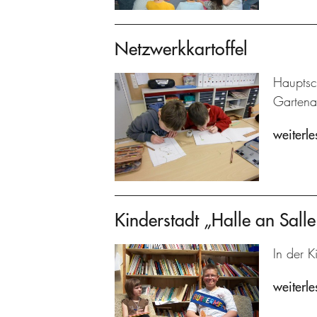
Netzwerkkartoffel
Hauptsc
Gartenar
weiterle
Kinderstadt „Halle an Salle
In der K
weiterle