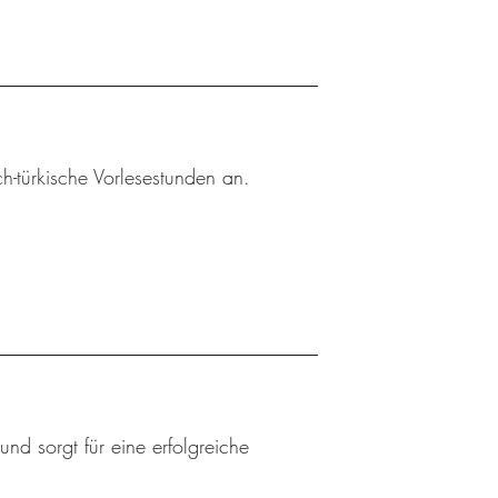
h-türkische Vorlesestunden an.
nd sorgt für eine erfolgreiche