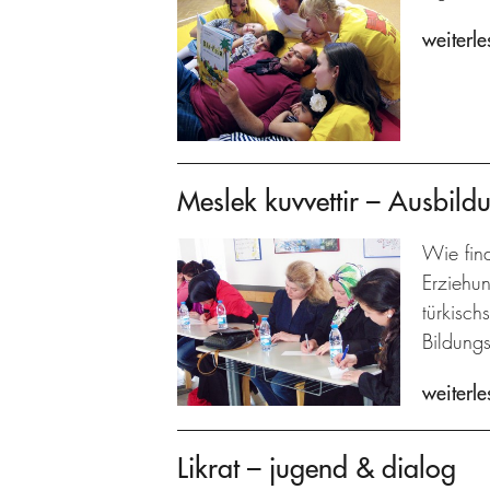
weiterle
Meslek kuvvettir – Ausbildu
Wie fin
Erziehu
türkisch
Bildungs
weiterle
Likrat – jugend & dialog