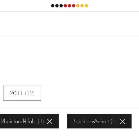
2011
12
Rheinland-Pfalz
3
Sachsen-Anhalt
1