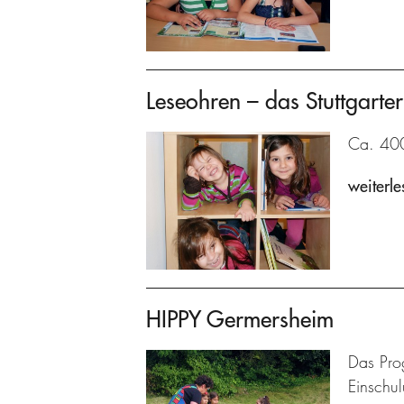
Leseohren – das Stuttgarter
Ca. 400 
weiterle
HIPPY Germersheim
Das Prog
Einschu