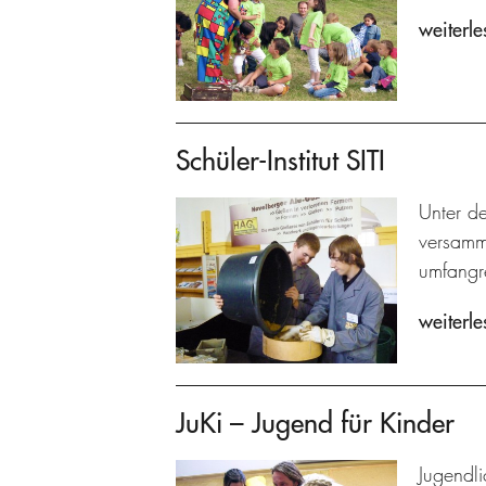
weiterle
Schüler-Institut SITI
Unter de
versamme
umfangre
weiterle
JuKi – Jugend für Kinder
Jugendl