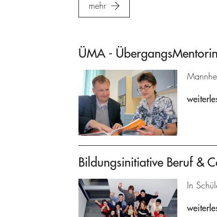
mehr
ÜMA - ÜbergangsMentoring
Mannhei
weiterle
Bildungsinitiative Beruf & C
In Schül
weiterle