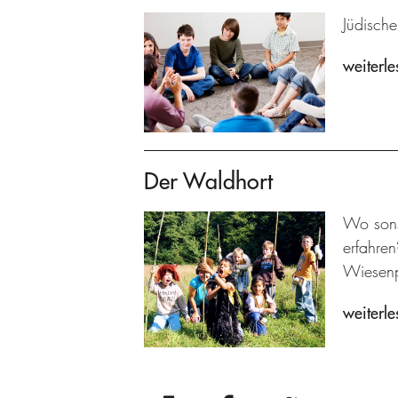
Jüdische
weiterle
Der Waldhort
Wo sons
erfahre
Wiesenp
weiterle