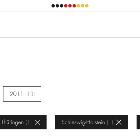
2011
13
Thüringen
1
Schleswig-Holstein
1