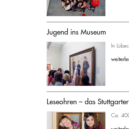
Jugend ins Museum
In Lübec
weiterle
Leseohren – das Stuttgarter
Ca. 400 
weiterle