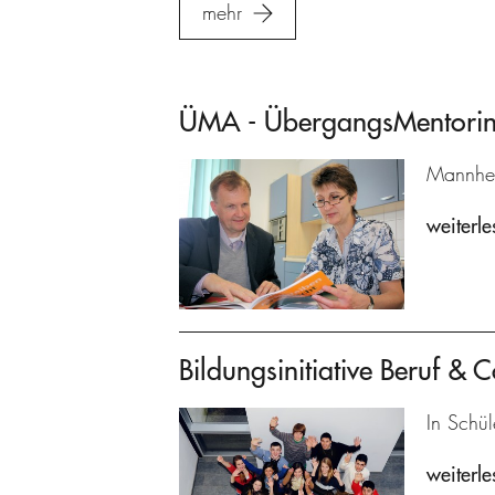
mehr
ÜMA - ÜbergangsMentoring
Mannhei
weiterle
Bildungsinitiative Beruf & C
In Schül
weiterle