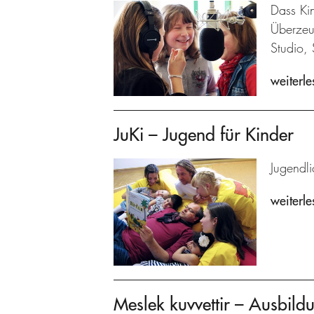
Dass Kin
Überzeu
Studio, 
weiterle
JuKi – Jugend für Kinder
Jugendl
weiterle
Meslek kuvvettir – Ausbildu