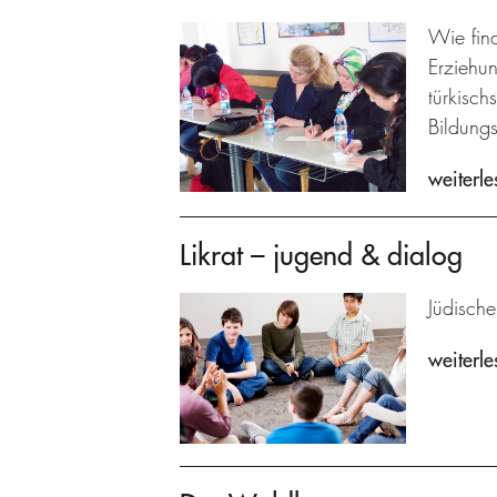
Wie fin
Erziehu
türkisch
Bildungs
weiterle
Likrat – jugend & dialog
Jüdische
weiterle