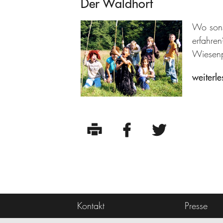
Der Waldhort
Wo sons
erfahre
Wiesenp
weiterle
Kontakt
Presse