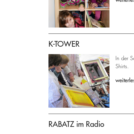
K-TOWER
In der S
Shirts.
weiterle
RABATZ im Radio