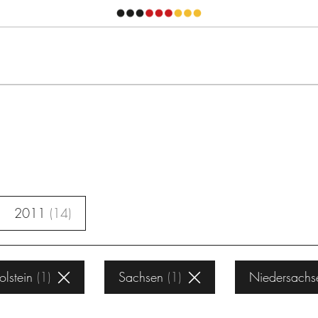
2011
14
lstein
1
Sachsen
1
Niedersachs