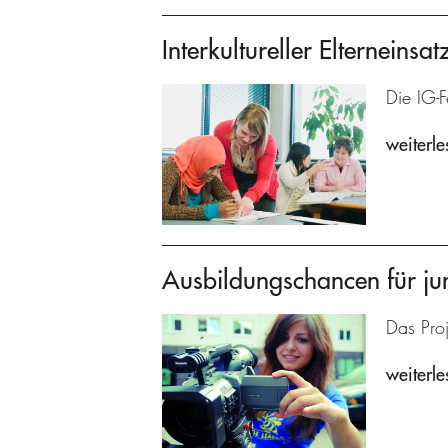
Interkultureller Elterneinsat
Die IG-F
weiterle
Ausbildungschancen für ju
Das Proj
weiterle