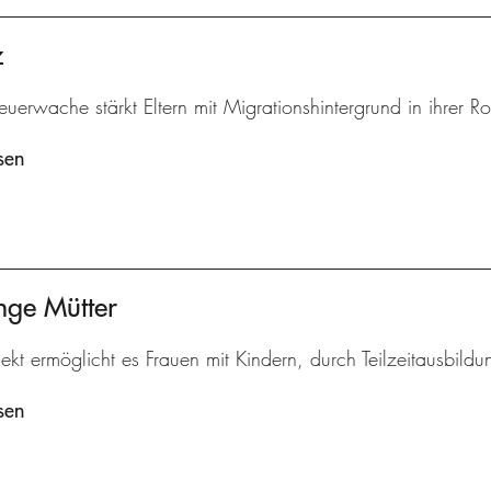
z
euerwache stärkt Eltern mit Migrationshintergrund in ihrer Rol
sen
nge Mütter
ekt ermöglicht es Frauen mit Kindern, durch Teilzeitausbildu
sen