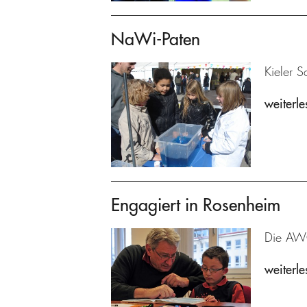
NaWi-Paten
Kieler S
weiterle
Engagiert in Rosenheim
Die AWO
weiterle