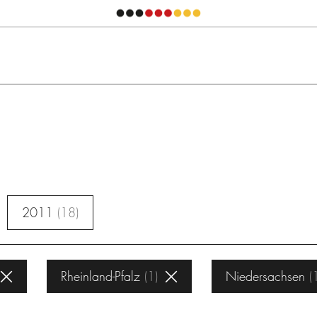
2011
18
Rheinland-Pfalz
1
Niedersachsen