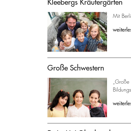
Kleebergs Kräutergärten
Mit Berl
weiterle
Große Schwestern
„Große S
Bildung
weiterle