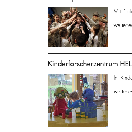
Mit Prof
weiterle
Kinderforscherzentrum H
Im Kind
weiterle