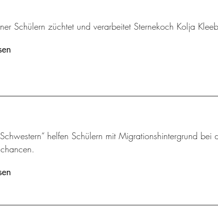
iner Schülern züchtet und verarbeitet Sternekoch Kolja Klee
sen
chwestern“ helfen Schülern mit Migrationshintergrund bei d
schancen.
sen