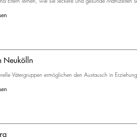
nd Eltern lernen, wie sie leckere und gesunde Mahlzeiten s
sen
en Neukölln
turelle Vätergruppen ermöglichen den Austausch in Erziehun
sen
rg