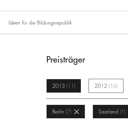
Ideen für die Bildungsrepublik
Preisträger
2013
11
2012
16
Berlin
7
Saarland
1