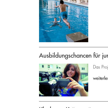
Ausbildungschancen für ju
Das Proj
weiterle