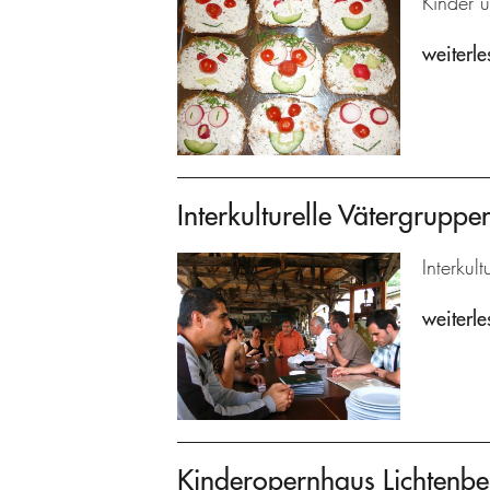
Kinder u
weiterle
Interkulturelle Vätergrupp
Interkul
weiterle
Kinderopernhaus Lichtenbe