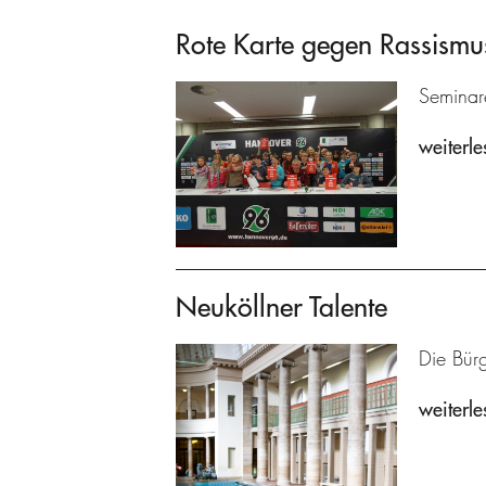
Rote Karte gegen Rassismu
Seminare
weiterle
Neuköllner Talente
Die Bürg
weiterle