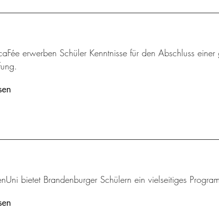
aFée erwerben Schüler Kenntnisse für den Abschluss einer 
fung.
sen
enUni bietet Brandenburger Schülern ein vielseitiges Progr
sen