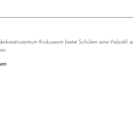
derkreativzentrum Krokoseum bietet Schülern eine Vielzah
en.
sen