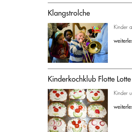
Klangstrolche
Kinder 
weiterle
Kinderkochklub Flotte Lotte
Kinder u
weiterle