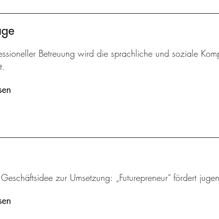
age
essioneller Betreuung wird die sprachliche und soziale Komp
t.
sen
 Geschäftsidee zur Umsetzung: „Futurepreneur“ fördert juge
sen