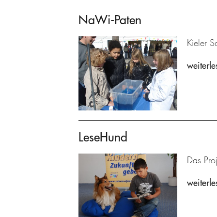
NaWi-Paten
Kieler S
weiterle
LeseHund
Das Proj
weiterle