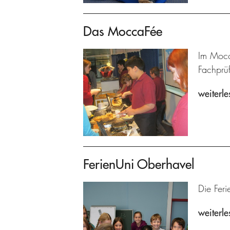
Das MoccaFée
Im Mocc
Fachprü
weiterle
FerienUni Oberhavel
Die Feri
weiterle