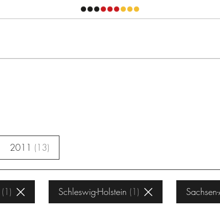
2011
13
1
Schleswig-Holstein
1
Sachsen-