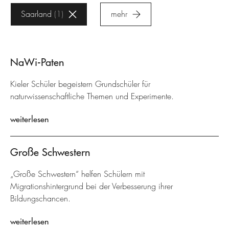
Saarland
1
mehr
NaWi-Paten
Kieler Schüler begeistern Grundschüler für
naturwissenschaftliche Themen und Experimente.
weiterlesen
Große Schwestern
„Große Schwestern“ helfen Schülern mit
Migrationshintergrund bei der Verbesserung ihrer
Bildungschancen.
weiterlesen