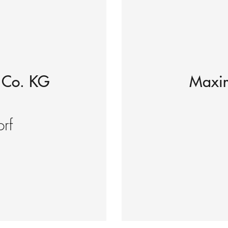
 Co. KG
Maxi
rf