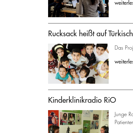
weiterle
Rucksack heißt auf Türkisch 
Das Proj
weiterle
Kinderklinikradio RiO
Junge R
Patiente