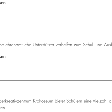
sen
he ehrenamtliche Unterstützer verhelfen zum Schul- und Aus
sen
derkreativzentrum Krokoseum bietet Schülern eine Vielzah
en.