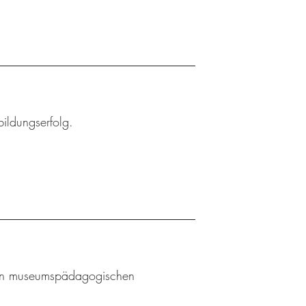
bildungserfolg.
l an museumspädagogischen