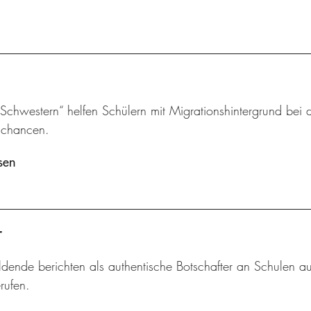
chwestern“ helfen Schülern mit Migrationshintergrund bei d
schancen.
sen
r
dende berichten als authentische Botschafter an Schulen au
rufen.