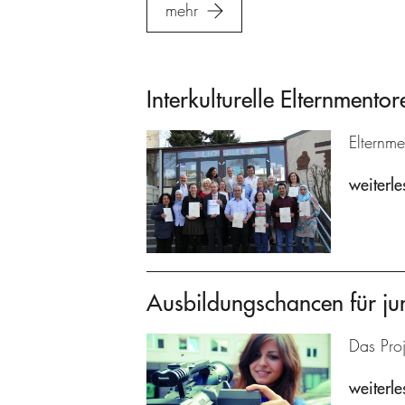
mehr
Interkulturelle Elternmentor
Elternme
weiterle
Ausbildungschancen für ju
Das Proj
weiterle