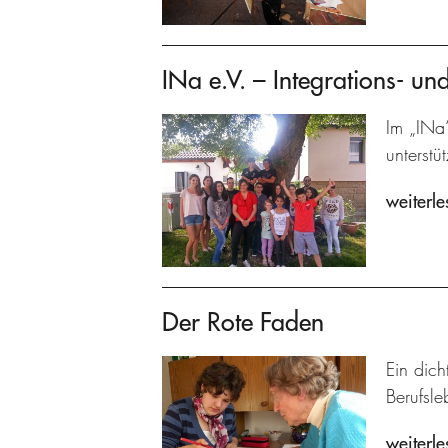
INa e.V. – Integrations- un
Im „INa
unterstüt
weiterle
Der Rote Faden
Ein dich
Berufsle
weiterle