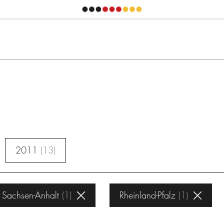
2011
13
Sachsen-Anhalt
1
Rheinland-Pfalz
1