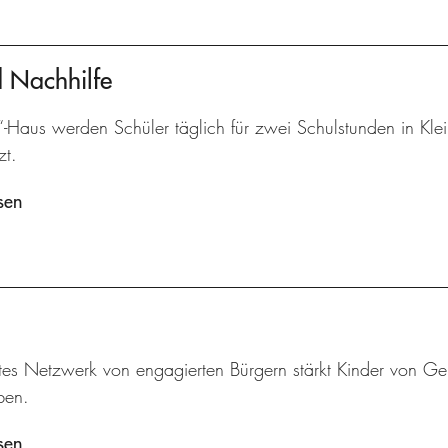
d Nachhilfe
“-Haus werden Schüler täglich für zwei Schulstunden in Kle
zt.
sen
tes Netzwerk von engagierten Bürgern stärkt Kinder von Geb
ben.
sen