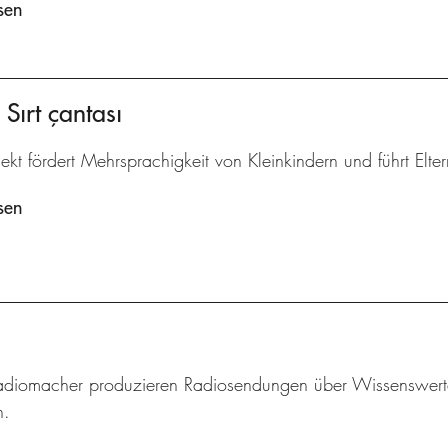
sen
Sırt çantası
ekt fördert Mehrsprachigkeit von Kleinkindern und führt Elte
sen
adiomacher produzieren Radiosendungen über Wissenswertes
n.