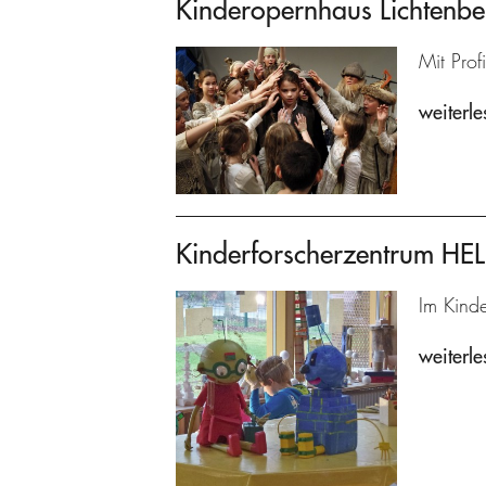
Kinderopernhaus Lichtenbe
Mit Prof
weiterle
Kinderforscherzentrum H
Im Kind
weiterle