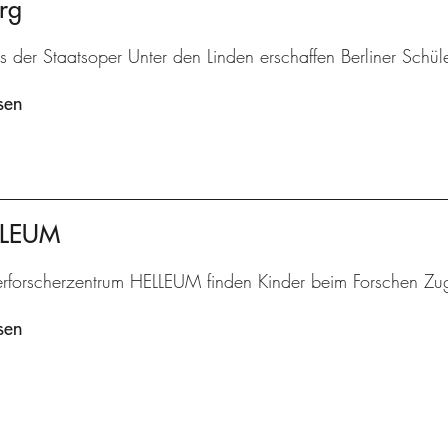
rg
is der Staatsoper Unter den Linden erschaffen Berliner Schü
sen
ELLEUM
erforscherzentrum HELLEUM finden Kinder beim Forschen Zu
sen