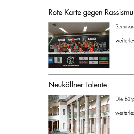
Rote Karte gegen Rassismu
Seminare
weiterle
Neuköllner Talente
Die Bürg
weiterle