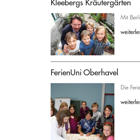
Kleebergs Kräutergärten
Mit Berl
weiterle
FerienUni Oberhavel
Die Feri
weiterle