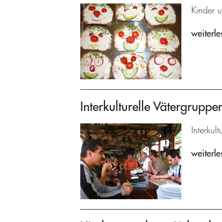
Kinder u
weiterle
Interkulturelle Vätergrupp
Interkul
weiterle