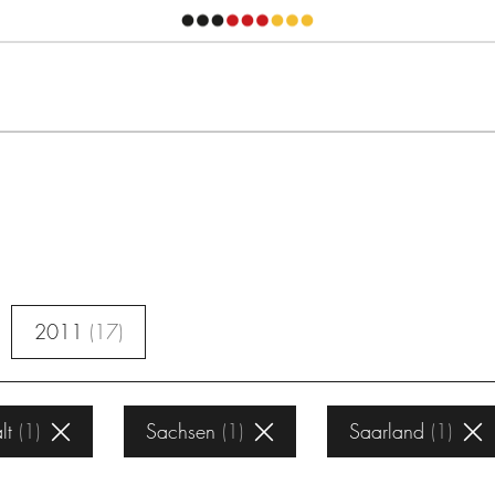
2011
17
lt
1
Sachsen
1
Saarland
1