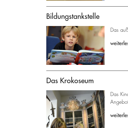
Bildungstankstelle
Das auße
weiterle
Das Krokoseum
Das Kin
Angebot
weiterle