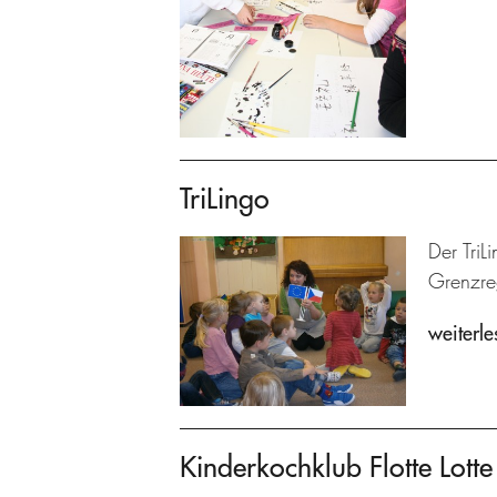
TriLingo
Der TriL
Grenzre
weiterle
Kinderkochklub Flotte Lotte