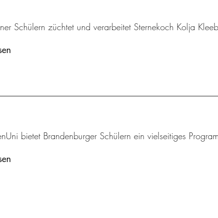
iner Schülern züchtet und verarbeitet Sternekoch Kolja Klee
sen
enUni bietet Brandenburger Schülern ein vielseitiges Progr
sen