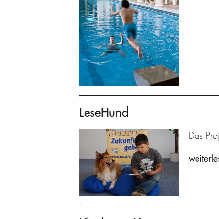
LeseHund
Das Proj
weiterle