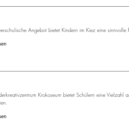
rschulische Angebot bietet Kindern im Kiez eine sinnvolle F
sen
derkreativzentrum Krokoseum bietet Schülern eine Vielzah
en.
sen