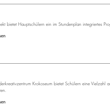
ekt bietet Hauptschülern ein im Stundenplan integriertes Pr
sen
derkreativzentrum Krokoseum bietet Schülern eine Vielzah
en.
sen