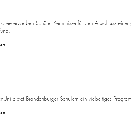
aFée erwerben Schüler Kenntnisse für den Abschluss einer 
fung.
sen
enUni bietet Brandenburger Schülern ein vielseitiges Progr
sen