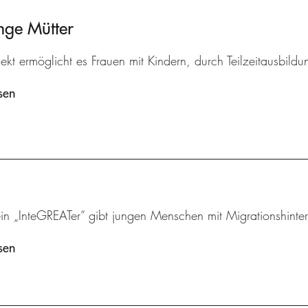
nge Mütter
ekt ermöglicht es Frauen mit Kindern, durch Teilzeitausbildu
sen
ein „InteGREATer“ gibt jungen Menschen mit Migrationshinte
sen