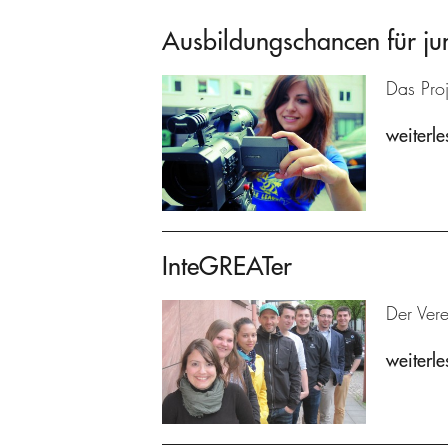
Ausbildungschancen für ju
Das Proj
weiterle
InteGREATer
Der Ver
weiterle