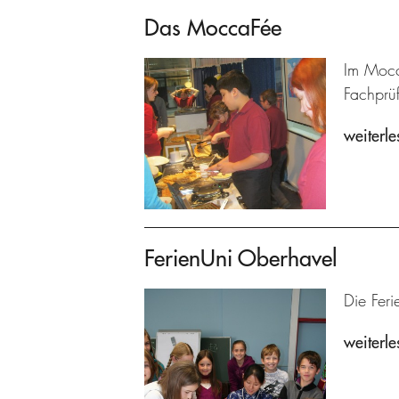
Das MoccaFée
Im Mocc
Fachprü
weiterle
FerienUni Oberhavel
Die Feri
weiterle