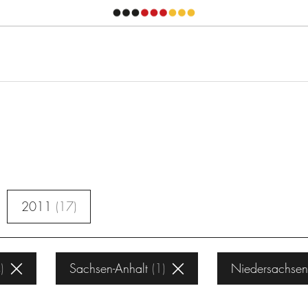
2011
17
4
Sachsen-Anhalt
1
Niedersachsen