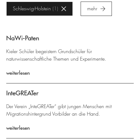
Schleswig-Holstein
1
mehr
NaWi-Paten
Kieler Schüler begeistern Grundschüler für
naturwissenschaftliche Themen und Experimente.
weiterlesen
InteGREATer
Der Verein „InteGREATer“ gibt jungen Menschen mit
Migrationshintergrund Vorbilder an die Hand.
weiterlesen