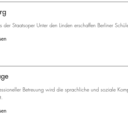
rg
is der Staatsoper Unter den Linden erschaffen Berliner Schü
sen
age
essioneller Betreuung wird die sprachliche und soziale Komp
t.
sen