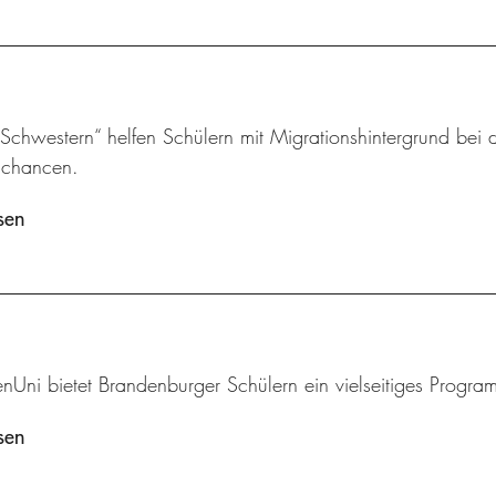
chwestern“ helfen Schülern mit Migrationshintergrund bei d
schancen.
sen
enUni bietet Brandenburger Schülern ein vielseitiges Progr
sen