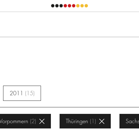
2011
15
-Vorpommern
2
Thüringen
1
Sachs