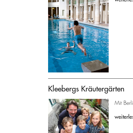
Kleebergs Kräutergärten
Mit Berl
weiterle