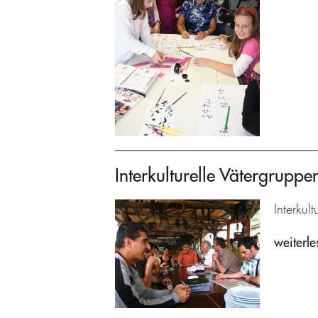
Interkulturelle Vätergrupp
Interkul
weiterle