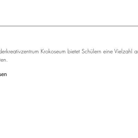
derkreativzentrum Krokoseum bietet Schülern eine Vielzah
en.
sen