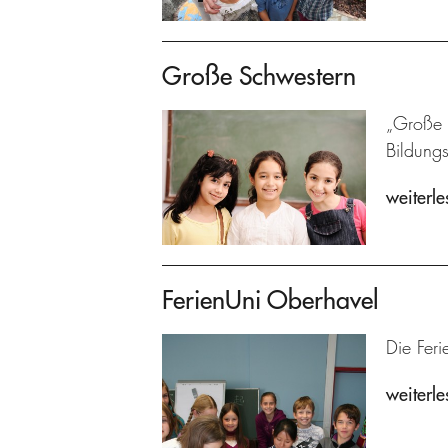
Große Schwestern
„Große S
Bildung
weiterle
FerienUni Oberhavel
Die Feri
weiterle