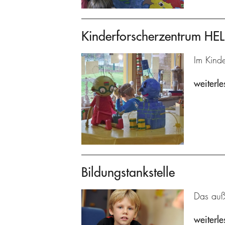
Kinderforscherzentrum H
Im Kind
weiterle
Bildungstankstelle
Das auße
weiterle