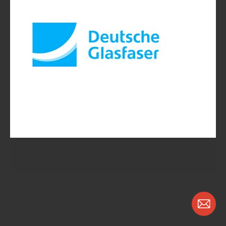
Dermanostic UG
Düsseldorf