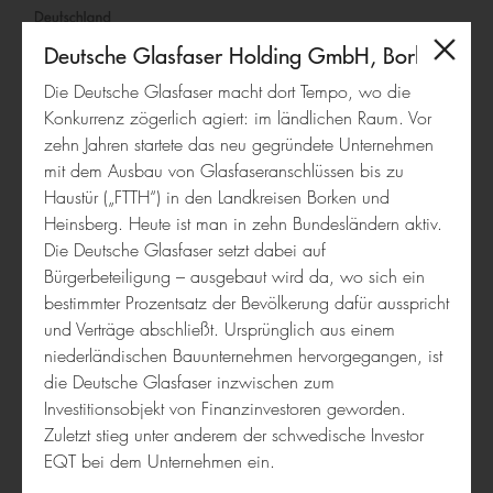
Deutsche Glasfaser Holding GmbH, Borken
Deutschland
Die Deutsche Glasfaser macht dort Tempo, wo die
–
Konkurrenz zögerlich agiert: im ländlichen Raum. Vor
Land
Die Preisträger 2020
zehn Jahren startete das neu gegründete Unternehmen
der
mit dem Ausbau von Glasfaseranschlüssen bis zu
Kategorie Startups
Ideen
Haustür („FTTH“) in den Landkreisen Borken und
Deutsche
Heinsberg. Heute ist man in zehn Bundesländern aktiv.
Glasfaser
Die Deutsche Glasfaser setzt dabei auf
Bürgerbeteiligung – ausgebaut wird da, wo sich ein
Holding
bestimmter Prozentsatz der Bevölkerung dafür ausspricht
GmbH
und Verträge abschließt. Ursprünglich aus einem
Schüttflix Gmbh
niederländischen Bauunternehmen hervorgegangen, ist
die Deutsche Glasfaser inzwischen zum
Gütersloh
Investitionsobjekt von Finanzinvestoren geworden.
Zuletzt stieg unter anderem der schwedische Investor
EQT bei dem Unternehmen ein.