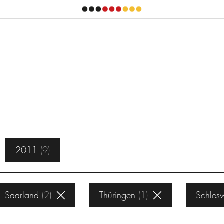
2011
9
Saarland
2
Thüringen
1
Schlesw