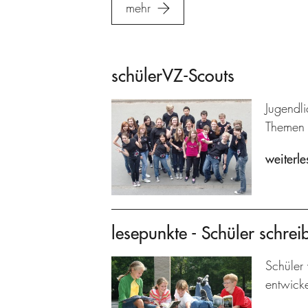
mehr
schülerVZ-Scouts
Jugendl
Themen 
weiterle
lesepunkte - Schüler schrei
Schüler 
entwicke