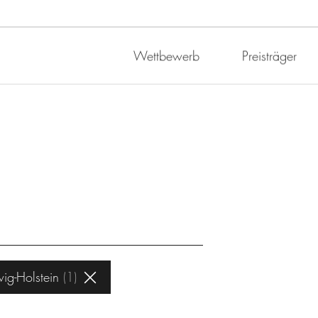
Wettbewerb
Preisträger
ig-Holstein
1