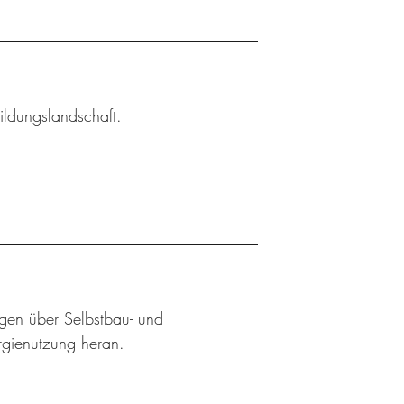
ildungslandschaft.
ngen über Selbstbau- und
rgienutzung heran.