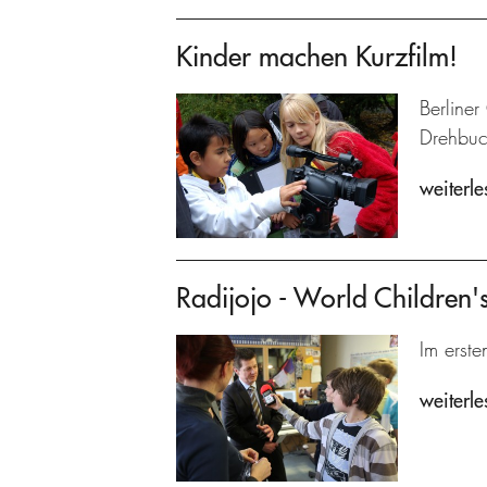
Kinder machen Kurzfilm!
Berliner
Drehbuch
weiterle
Radijojo - World Children
Im erste
weiterle