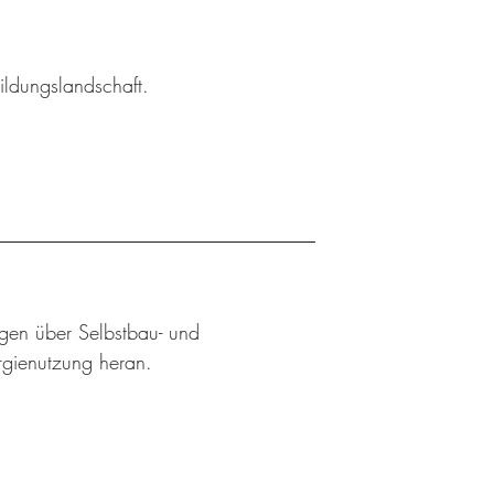
ildungslandschaft.
ngen über Selbstbau- und
rgienutzung heran.