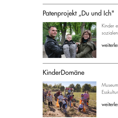
Patenprojekt „Du und Ich"
Kinder e
sozialen
weiterle
KinderDomäne
Museums
Esskultu
weiterle