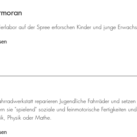
ormoran
lerlabor auf der Spree erforschen Kinder und junge Erwach
sen
ahrradwerkstatt reparieren Jugendliche Fahrräder und setze
rn sie "spielend" soziale und feinmotorische Fertigkeiten un
k, Physik oder Mathe.
sen