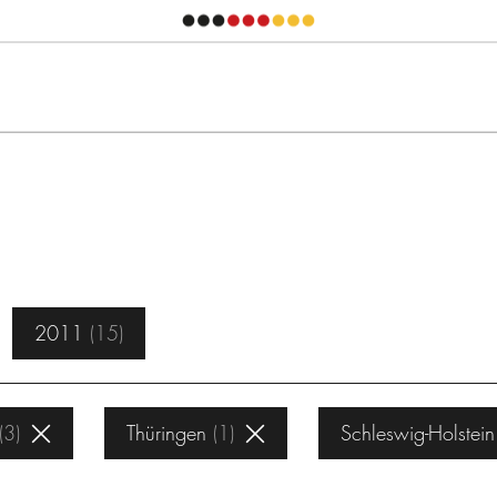
2011
15
3
Thüringen
1
Schleswig-Holstein