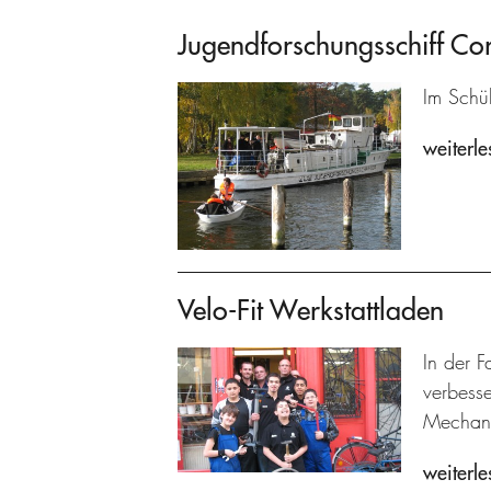
Jugendforschungsschiff C
Im Schü
weiterle
Velo-Fit Werkstattladen
In der F
verbesse
Mechani
weiterle