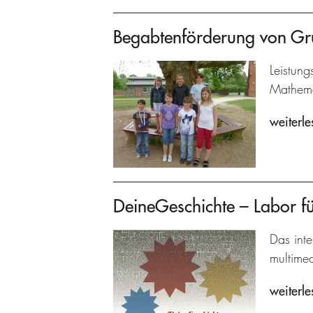
Begabtenförderung von Gr
Leistun
Mathema
weiterle
DeineGeschichte – Labor fü
Das inte
multime
weiterle