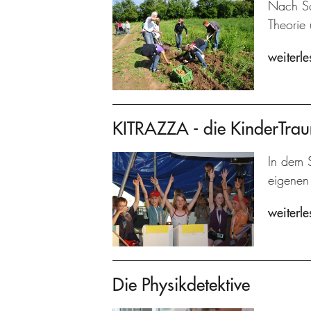
Nach Sc
Theorie 
weiterle
KITRAZZA - die KinderTra
In dem S
eigenen 
weiterle
Die Physikdetektive