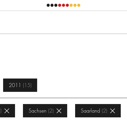
2011
15
4
Sachsen
2
Saarland
2