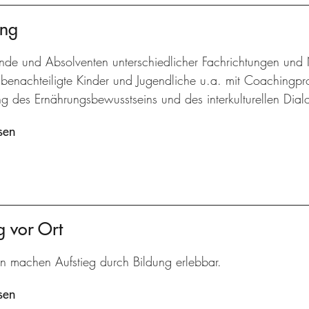
ung
nde und Absolventen unterschiedlicher Fachrichtungen und N
benachteiligte Kinder und Jugendliche u.a. mit Coachingpro
g des Ernährungsbewusstseins und des interkulturellen Dial
sen
g vor Ort
n machen Aufstieg durch Bildung erlebbar.
sen