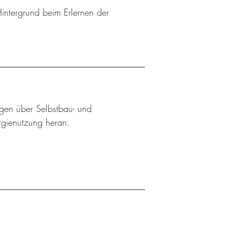
Hintergrund beim Erlernen der
ngen über Selbstbau- und
rgienutzung heran.