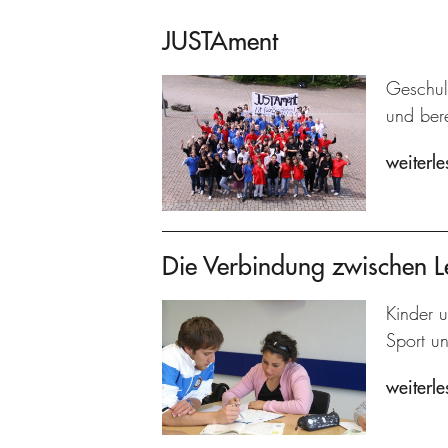
JUSTAment
Geschult
und bere
weiterle
Die Verbindung zwischen L
Kinder u
Sport u
weiterle