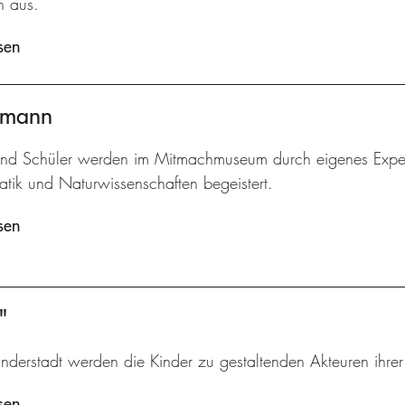
n aus.
sen
ermann
und Schüler werden im Mitmachmuseum durch eigenes Experi
tik und Naturwissenschaften begeistert.
sen
"
inderstadt werden die Kinder zu gestaltenden Akteuren ihre
sen