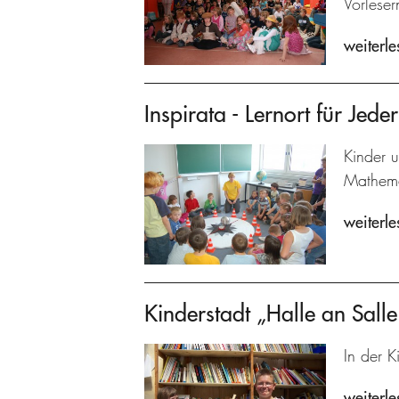
Vorleser
weiterle
Inspirata - Lernort für Jed
Kinder 
Mathema
weiterle
Kinderstadt „Halle an Salle
In der K
weiterle