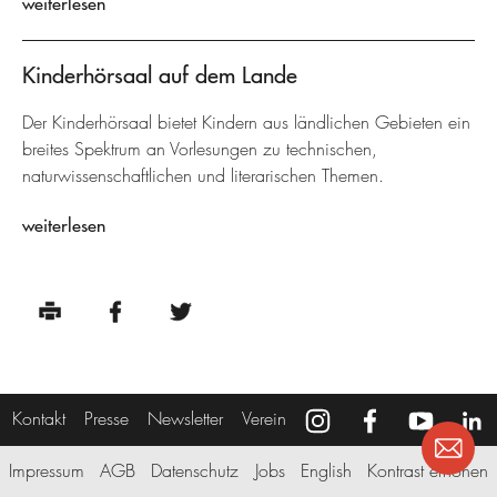
weiterlesen
Kinderhörsaal auf dem Lande
Der Kinderhörsaal bietet Kindern aus ländlichen Gebieten ein
breites Spektrum an Vorlesungen zu technischen,
naturwissenschaftlichen und literarischen Themen.
weiterlesen
Kontakt
Presse
Newsletter
Verein
Impressum
AGB
Datenschutz
Jobs
English
Kontrast erhöhen