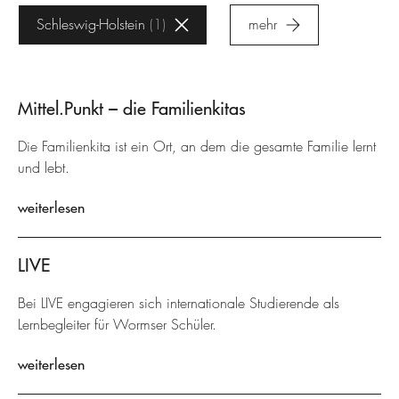
Schleswig-Holstein
1
mehr
Mittel.Punkt – die Familienkitas
Die Familienkita ist ein Ort, an dem die gesamte Familie lernt
und lebt.
weiterlesen
LIVE
Bei LIVE engagieren sich internationale Studierende als
Lernbegleiter für Wormser Schüler.
weiterlesen