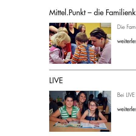
Mittel.Punkt – die Familienk
Die Fami
weiterle
LIVE
Bei LIVE
weiterle