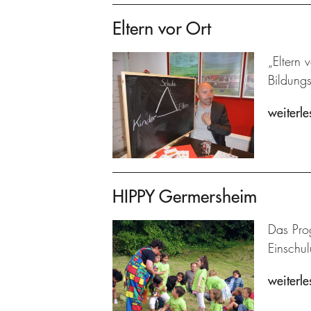
Eltern vor Ort
„Eltern 
Bildung
weiterle
HIPPY Germersheim
Das Prog
Einschu
weiterle