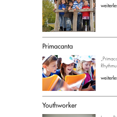
weiterle
Primacanta
„Primaca
Rhythmu
weiterle
Youthworker