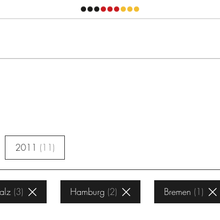
2011
11
alz
3
Hamburg
2
Bremen
1