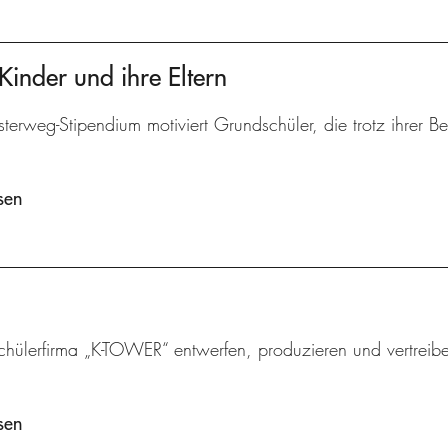
Kinder und ihre Eltern
terweg-Stipendium motiviert Grundschüler, die trotz ihrer 
sen
chülerfirma „K-TOWER“ entwerfen, produzieren und vertreibe
sen