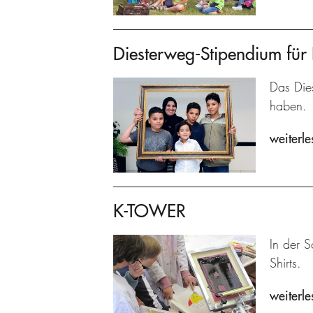
Diesterweg-Stipendium für 
Das Dies
haben.
weiterle
K-TOWER
In der S
Shirts.
weiterle