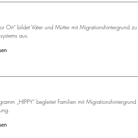
vor Ort“ bildet Väter und Mütter mit Migrationshintergrund z
ssystems aus.
sen
ramm „HIPPY“ begleitet Familien mit Migrationshintergrund u
lung.
sen