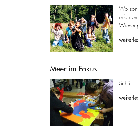
Wo sons
erfahre
Wiesenp
weiterle
Meer im Fokus
Schüler
weiterle