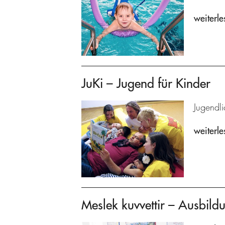
weiterle
JuKi – Jugend für Kinder
Jugendl
weiterle
Meslek kuvvettir – Ausbildu