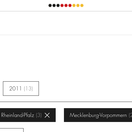
2011
13
Rheinland-Pfalz
3
Mecklenburg-Vorpommern