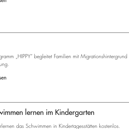
sen
ramm „HIPPY“ begleitet Familien mit Migrationshintergrund u
lung.
sen
hwimmen lernen im Kindergarten
rlernen das Schwimmen in Kindertagesstätten kostenlos.