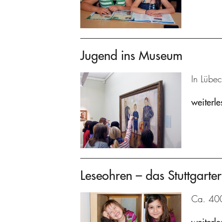
Jugend ins Museum
In Lübec
weiterle
Leseohren – das Stuttgarter
Ca. 400 