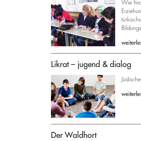
Wie fin
Erziehu
türkisch
Bildungs
weiterle
Likrat – jugend & dialog
Jüdische
weiterle
Der Waldhort