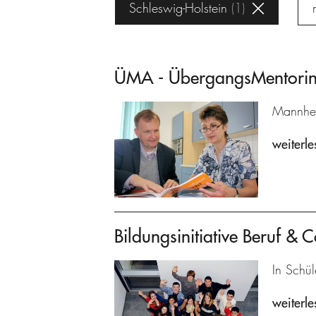
Schleswig-Holstein
1
ÜMA - ÜbergangsMentoring
Mannhei
weiterle
Bildungsinitiative Beruf & C
In Schül
weiterle