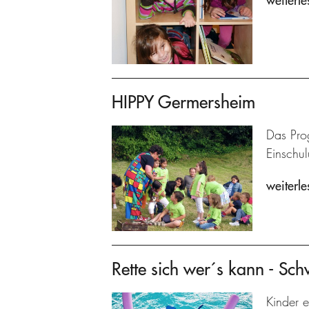
weiterle
HIPPY Germersheim
Das Prog
Einschu
weiterle
Rette sich wer´s kann - Sc
Kinder e